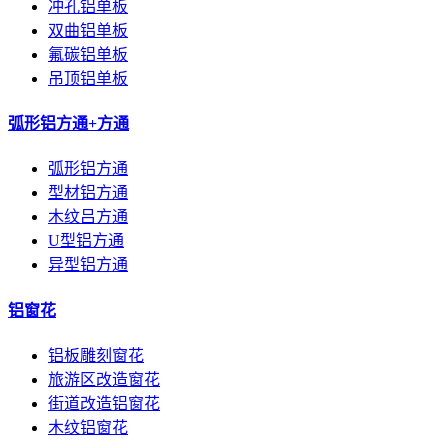
冲孔铝单板
双曲铝单板
氟碳铝单板
吊顶铝单板
弧形铝方通+方通
弧形铝方通
型材铝方通
木纹吕方通
U型铝方通
异型铝方通
铝窗花
铝板雕刻窗花
旅游区改造窗花
街道改造铝窗花
木纹铝窗花