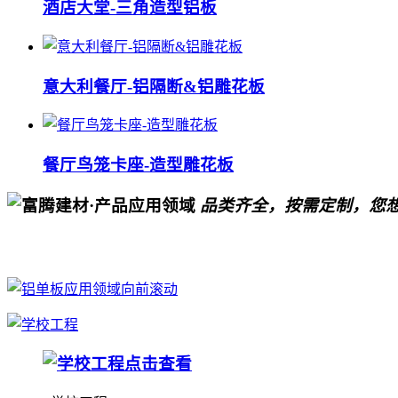
酒店大堂-三角造型铝板
意大利餐厅-铝隔断&铝雕花板
餐厅鸟笼卡座-造型雕花板
品类齐全，按需定制，您