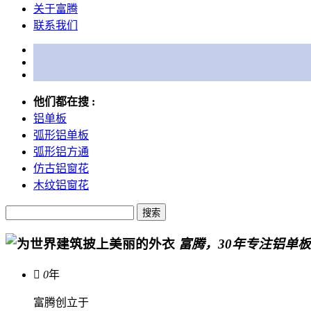
关于富腾
联系我们
他们都在搜 :
铝单板
弧形铝单板
弧形铝方通
仿古铝窗花
木纹铝窗花
富腾，30年专注铝单

0
年
富腾创立于