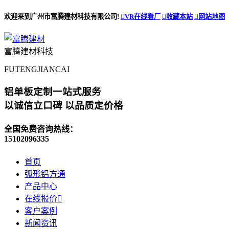
欢迎来到广州市富腾建材科技有限公司!

VR在线看厂

收藏本站

网站地图
富腾建材科技
FUTENGJIANCAI
铝单板定制
一站式服务
以诚信立口碑 以品质定价格
全国免费咨询热线：
15102096335
首页
弧形铝方通
产品中心
在线报价

客户案例
新闻资讯